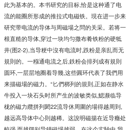
此为基本的。本书研究的目标,恰是这种通了电
流的能圈所形成的推拉式电磁铁。現在进一步来
研究带电流的导体与周磁場之問的关采。若将一
根直糙的导体,穿过一块均匀撒布肴铁粉的硬牴
井(图2-2),当导粳中沒有电流时,跌粉是亲乱而无
規則的。一糨通电流之后,鉄粉会排列成有規則
圆环,一层层地圈着导幾,这些圓环代表了我們用
来描磁場的磁力。“匕們梆列的規則,正如在静水
牛投入一块石头时所产生的波敏类似,鰓濒临导
栊的磁力纜拼列閎22流导休周圍的場得越周到,
越远高导体中心則越稀。这說明磁揚在近导癥处
較强,而越阔别导鏝磁埸越弱。在这个实驗中,我