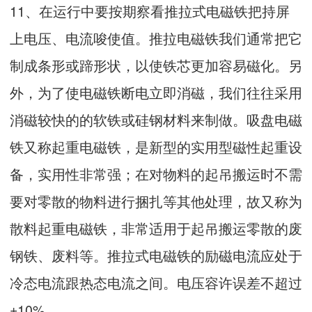
11、在运行中要按期察看推拉式电磁铁把持屏
上电压、电流唆使值。推拉电磁铁我们通常把它
制成条形或蹄形状，以使铁芯更加容易磁化。另
外，为了使电磁铁断电立即消磁，我们往往采用
消磁较快的的软铁或硅钢材料来制做。吸盘电磁
铁又称起重电磁铁，是新型的实用型磁性起重设
备，实用性非常强；在对物料的起吊搬运时不需
要对零散的物料进行捆扎等其他处理，故又称为
散料起重电磁铁，非常适用于起吊搬运零散的废
钢铁、废料等。推拉式电磁铁的励磁电流应处于
冷态电流跟热态电流之间。电压容许误差不超过
±10%。