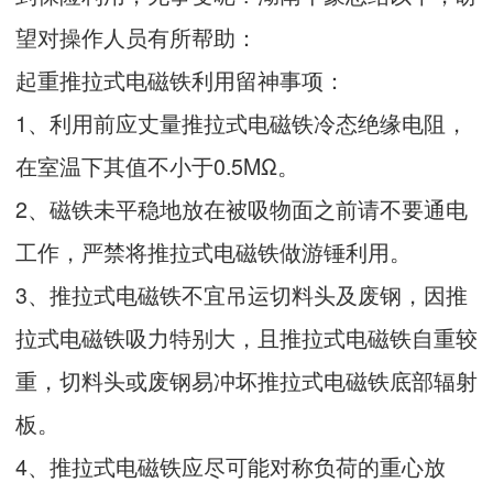
望对操作人员有所帮助：
起重推拉式电磁铁利用留神事项：
1、利用前应丈量推拉式电磁铁冷态绝缘电阻，
在室温下其值不小于0.5MΩ。
2、磁铁未平稳地放在被吸物面之前请不要通电
工作，严禁将推拉式电磁铁做游锤利用。
3、推拉式电磁铁不宜吊运切料头及废钢，因推
拉式电磁铁吸力特别大，且推拉式电磁铁自重较
重，切料头或废钢易冲坏推拉式电磁铁底部辐射
板。
4、推拉式电磁铁应尽可能对称负荷的重心放