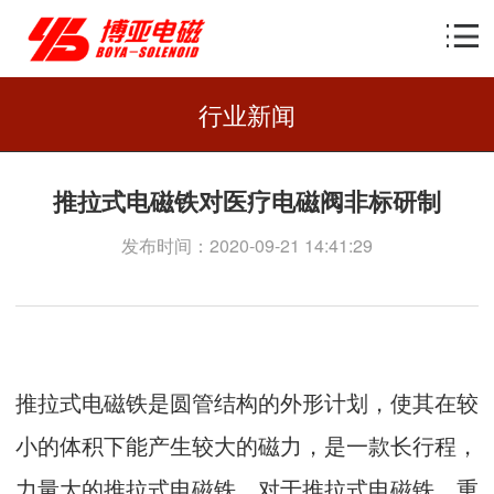
行业新闻
推拉式电磁铁对医疗电磁阀非标研制
发布时间：2020-09-21 14:41:29
推拉式电磁铁是圆管结构的外形计划，使其在较
小的体积下能产生较大的磁力，是一款长行程，
力量大的推拉式电磁铁，对于推拉式电磁铁，重