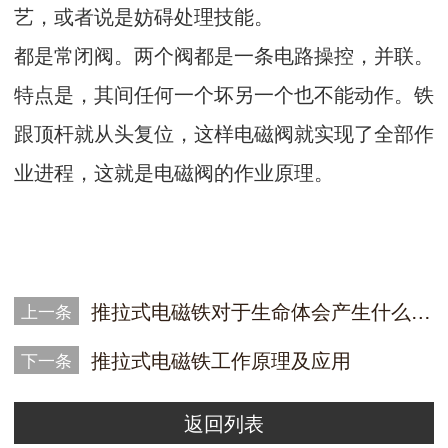
艺，或者说是妨碍处理技能。
都是常闭阀。两个阀都是一条电路操控，并联。
特点是，其间任何一个坏另一个也不能动作。铁
跟顶杆就从头复位，这样电磁阀就实现了全部作
业进程，这就是电磁阀的作业原理。
推拉式电磁铁对于生命体会产生什么样的影响
上一条
推拉式电磁铁工作原理及应用
下一条
返回列表